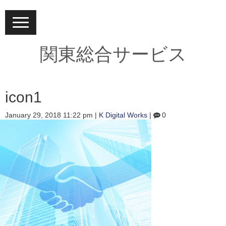
N
a
v
i
関東総合サービス
g
a
t
i
o
icon1
n
January 29, 2018 11:22 pm
|
K Digital Works
|
0