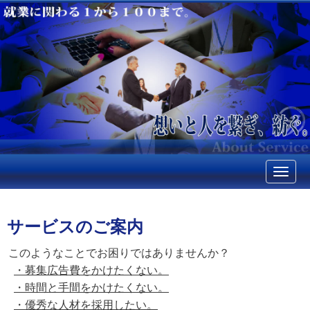
N
a
v
i
g
サービスのご案内
a
t
i
このようなことでお困りではありませんか？
o
・募集広告費をかけたくない。
n
・時間と手間をかけたくない。
・優秀な人材を採用したい。