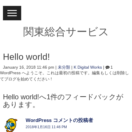
N
a
v
i
関東総合サービス
g
a
t
i
o
Hello world!
n
January 16, 2018 11:46 pm
|
未分類
|
K Digital Works
|
1
WordPress へようこそ。これは最初の投稿です。編集もしくは削除し
てブログを始めてください !
Hello world!へ1件のフィードバックが
あります。
WordPress コメントの投稿者
よ
り
2018年1月16日 11:46 PM
: