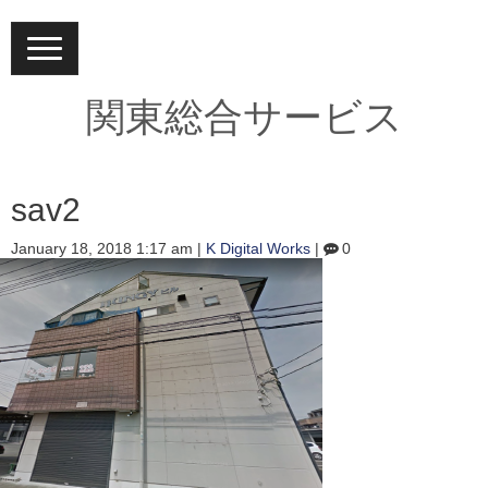
N
a
v
i
関東総合サービス
g
a
t
i
o
sav2
n
January 18, 2018 1:17 am
|
K Digital Works
|
0