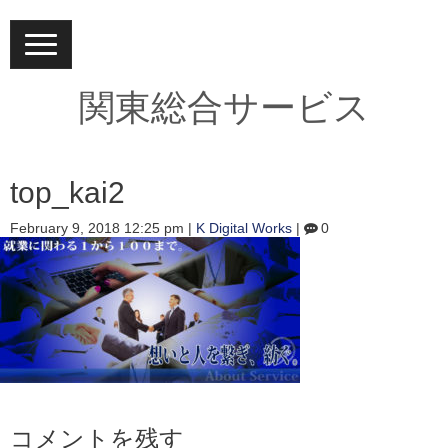
N
a
v
i
関東総合サービス
g
a
t
i
o
top_kai2
n
February 9, 2018 12:25 pm
|
K Digital Works
|
0
コメントを残す